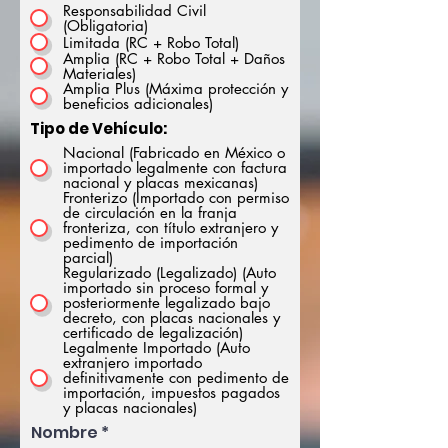
Responsabilidad Civil
(Obligatoria)
Limitada (RC + Robo Total)
Amplia (RC + Robo Total + Daños
Materiales)
Amplia Plus (Máxima protección y
beneficios adicionales)
Tipo de Vehículo:
Nacional (Fabricado en México o
importado legalmente con factura
nacional y placas mexicanas)
Fronterizo (Importado con permiso
de circulación en la franja
fronteriza, con título extranjero y
pedimento de importación
parcial)
Regularizado (Legalizado) (Auto
importado sin proceso formal y
posteriormente legalizado bajo
decreto, con placas nacionales y
certificado de legalización)
Legalmente Importado (Auto
extranjero importado
definitivamente con pedimento de
importación, impuestos pagados
y placas nacionales)
Nombre