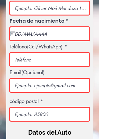
r
Fecha de nacimiento
*
e
q
u
i
r
Teléfono(Cel/WhatsApp)
e
d
Email(Opcional)
código postal
Datos del Auto